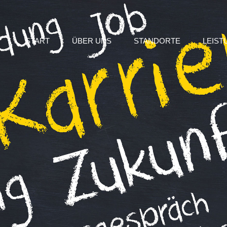
START
ÜBER UNS
STANDORTE
LEIST
KONTRAKTLO
MEHRWERTD
TRANSPORTL
IT SERVICE
FAHRZEUGS