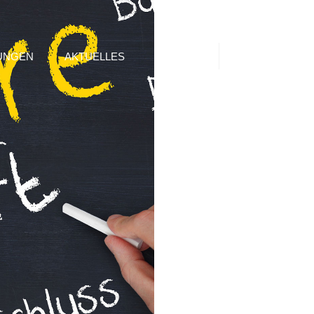
UNGEN
AKTUELLES
KONTAKT
Search
GISTIK
KONTAKT
IENSTLEISTUNG
KARRIERE
OGISTIK
ERVICE